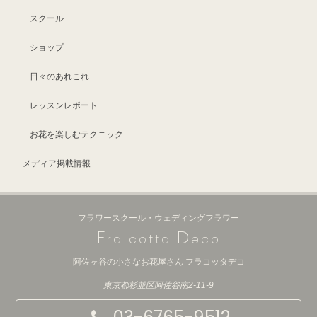
スクール
ショップ
日々のあれこれ
レッスンレポート
お花を楽しむテクニック
メディア掲載情報
フラワースクール・ウェディングフラワー
F
D
ra cotta
eco
阿佐ヶ谷の小さなお花屋さん フラコッタデコ
東京都杉並区阿佐谷南2-11-9