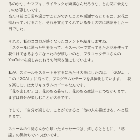
るのかな、ヤマブキ、ライラックが綺麗なんだろうな、とお花に会えな
いのが寂しいです。
当たり前に日常を過ごすことができたことを感謝するとともに、お花に
携わっていけること、それを支えてくれている多くの方に感謝をした一
日でした。
それと、私のココロが熱くなったコメントを紹介しますね。
「スクールに通った甲斐あって、今スーパーで買ってきたお花を使って
花生けできるようになったのが嬉しいのと、フラコッタデコさんの
YouTubeを楽しみにおうち時間を過ごしています」
私が、スクールをスタートをするにあたり大事にしたのは、「GOAL」。
この「GOAL」に沿って、プログラムやテーマを具体化しています。「花
を楽しむ」はカリキュラムのゴールなんです。
「花を楽しむ」は、花のある暮らし、花のある生活へとつながります。
まずは自分が楽しむことが大事です。
そして、「自分が楽しむ」ことができると「他の人を喜ばせる」へと続
きます。
スクールの生徒さんから頂いたメッセージは、嬉しさとともに、「感
謝」の気持ちでいっぱいです。