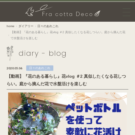
F
D
ra cotta
eco
home
ダイアリー
日々のあれこれ
【動画】『花のある暮らし』花vlog ＃2 真似したくなる花しつらい。庭から摘んだ花
で水盤活けを楽しむ
diary - blog
2020.05.06
日々のあれこれ
【動画】『花のある暮らし』花vlog ＃2 真似したくなる花しつ
らい。庭から摘んだ花で水盤活けを楽しむ