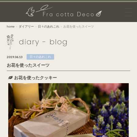
F
D
ra cotta
eco
home
ダイアリー
日々のあれこれ
お花を使ったスイーツ
diary - blog
2019.06.13
日々のあれこれ
お花を使ったスイーツ
お花を使ったクッキー