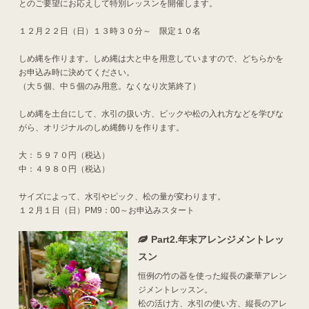
とのご要望にお応えして特別レッスンを開催します。
１２月２２日（日）１３時３０分～ 限定１０名
しめ縄を作ります。しめ縄は大と中を用意していますので、どちらかを
お申込み時に決めてください。
（大５個、中５個のみ用意。なくなり次第終了）
しめ縄を土台にして、水引の扱い方、ピックや松の入れ方などを学びな
がら、オリジナルのしめ縄飾りを作ります。
大：５９７０円（税込）
中：４９８０円（税込）
サイズによって、水引やピック、松の量が変わります。
１２月１日（日）PM9：00～お申込みスタート
Part2.年末アレンジメントレッ
スン
恒例の竹の器を使った縦長の豪華アレン
ジメントレッスン。
松の活け方、水引の使い方、縦長のアレ