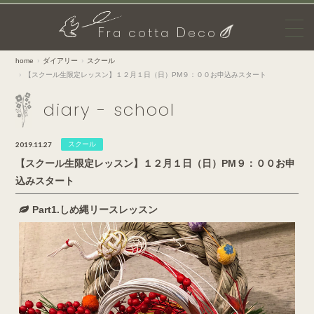
F
D
ra cotta
eco
home
ダイアリー
スクール
【スクール生限定レッスン】１２月１日（日）PM９：００お申込みスタート
diary - school
2019.11.27
スクール
【スクール生限定レッスン】１２月１日（日）PM９：００お申
込みスタート
Part1.しめ縄リースレッスン