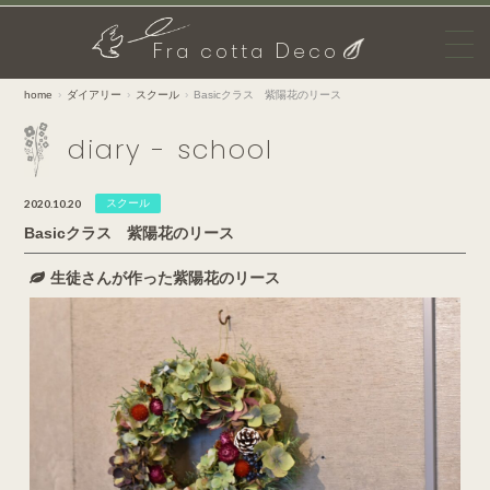
F
D
ra cotta
eco
home
ダイアリー
スクール
Basicクラス 紫陽花のリース
diary - school
2020.10.20
スクール
Basicクラス 紫陽花のリース
生徒さんが作った紫陽花のリース