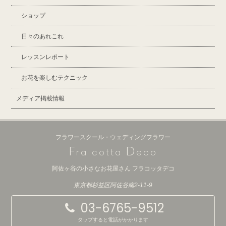
ショップ
日々のあれこれ
レッスンレポート
お花を楽しむテクニック
メディア掲載情報
フラワースクール・ウェディングフラワー
F
D
ra cotta
eco
阿佐ヶ谷の小さなお花屋さん フラコッタデコ
東京都杉並区阿佐谷南2-11-9
03-6765-9512
タップすると電話がかかります