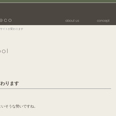
eco
about us
concept
サイトが変わります
ool
変わります
まいそうな勢いですね。