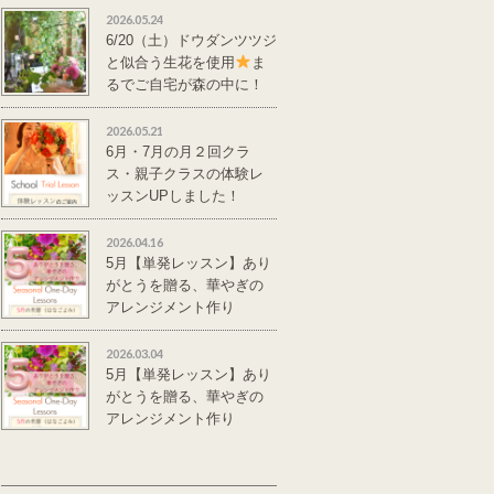
2026.05.24
6/20（土）ドウダンツツジ
と似合う生花を使用
ま
るでご自宅が森の中に！
単発レッスンのご案
内
2026.05.21
6月・7月の月２回クラ
ス・親子クラスの体験レ
ッスンUPしました！
2026.04.16
5月【単発レッスン】あり
がとうを贈る、華やぎの
アレンジメント作り
2026.03.04
5月【単発レッスン】あり
がとうを贈る、華やぎの
アレンジメント作り