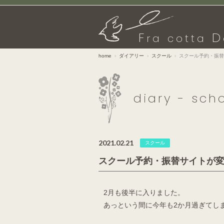
F
D
ra cotta
home
ダイアリー
スクール
スクール予約・振替
diary - sch
2021.02.21
スクール
スクール予約・振替サイトが
2月も後半に入りました。
あっという間に今年も2か月過ぎてし