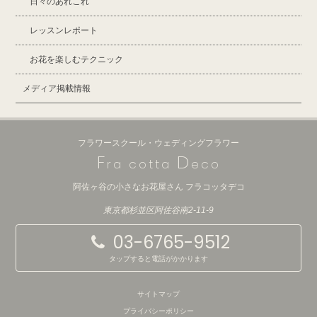
日々のあれこれ
レッスンレポート
お花を楽しむテクニック
メディア掲載情報
フラワースクール・ウェディングフラワー
F
D
ra cotta
eco
阿佐ヶ谷の小さなお花屋さん フラコッタデコ
東京都杉並区阿佐谷南2-11-9
03-6765-9512
タップすると電話がかかります
サイトマップ
プライバシーポリシー