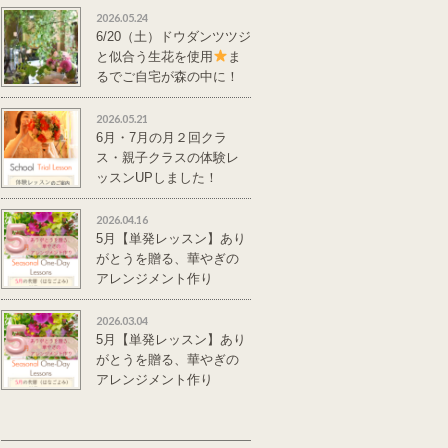
2026.05.24
6/20（土）ドウダンツツジ
と似合う生花を使用
ま
るでご自宅が森の中に！
単発レッスンのご案
内
2026.05.21
6月・7月の月２回クラ
ス・親子クラスの体験レ
ッスンUPしました！
2026.04.16
5月【単発レッスン】あり
がとうを贈る、華やぎの
アレンジメント作り
2026.03.04
5月【単発レッスン】あり
がとうを贈る、華やぎの
アレンジメント作り