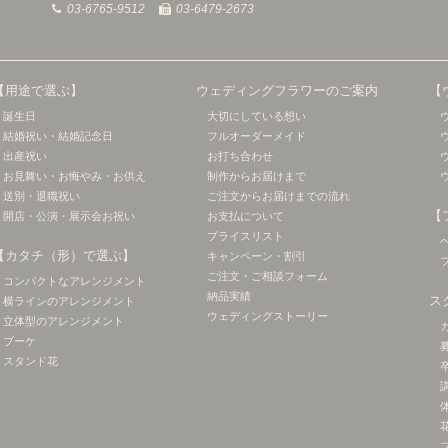
03-6765-9512
03-6479-2673
【用途で選ぶ】
ウェディングフラワーのご案内
【
誕生日
大切にしている想い
結婚祝い・結婚記念日
フルオーダーメイド
出産祝い
お打ち合わせ
お見舞い・お悔やみ・お供え
制作からお届けまで
送別・退職祝い
ご注文からお届けまでの流れ
【
開店・公演・展示会お祝い
お支払について
プライスリスト
【カタチ（形）で選ぶ】
キャンペーン・割引
ご注文・ご相談フォーム
コンパクトなアレンジメント
納品実績
ス
横ラインのアレンジメント
ウェディングストーリー
立体型のアレンジメント
ブーケ
スタンド花