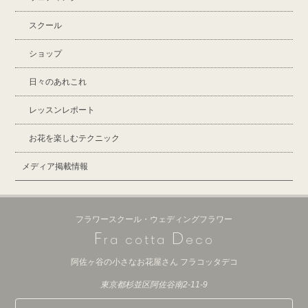
スクール
ショップ
日々のあれこれ
レッスンレポート
お花を楽しむテクニック
メディア掲載情報
フラワースクール・ウェディングフラワー
F
D
ra cotta
eco
阿佐ヶ谷の小さなお花屋さん フラコッタデコ
東京都杉並区阿佐谷南2-11-9