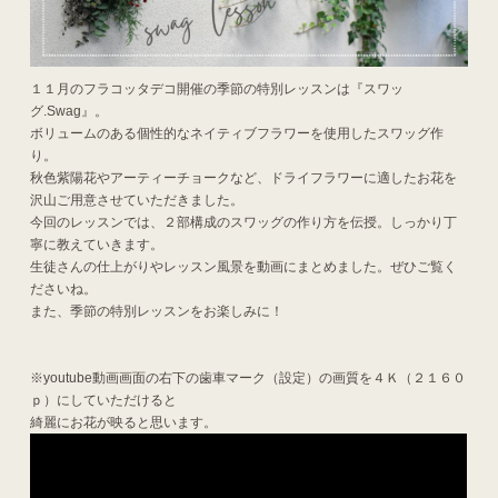
１１月のフラコッタデコ開催の季節の特別レッスンは『スワッ
グ.Swag』。
ボリュームのある個性的なネイティブフラワーを使用したスワッグ作
り。
秋色紫陽花やアーティーチョークなど、ドライフラワーに適したお花を
沢山ご用意させていただきました。
今回のレッスンでは、２部構成のスワッグの作り方を伝授。しっかり丁
寧に教えていきます。
生徒さんの仕上がりやレッスン風景を動画にまとめました。ぜひご覧く
ださいね。
また、季節の特別レッスンをお楽しみに！
※youtube動画画面の右下の歯車マーク（設定）の画質を４Ｋ（２１６０
ｐ）にしていただけると
綺麗にお花が映ると思います。