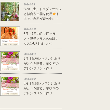
2026.05.24
6/20（土）ドウダンツツジ
と似合う生花を使用
ま
るでご自宅が森の中に！
単発レッスンのご案
内
2026.05.21
6月・7月の月２回クラ
ス・親子クラスの体験レ
ッスンUPしました！
2026.04.16
5月【単発レッスン】あり
がとうを贈る、華やぎの
アレンジメント作り
2026.03.04
5月【単発レッスン】あり
がとうを贈る、華やぎの
アレンジメント作り