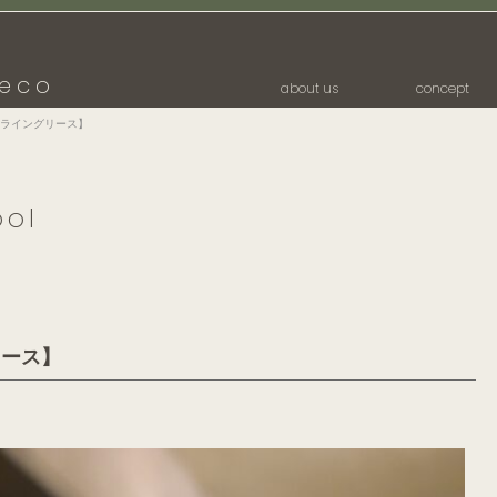
eco
about us
concept
ライングリース】
ool
リース】