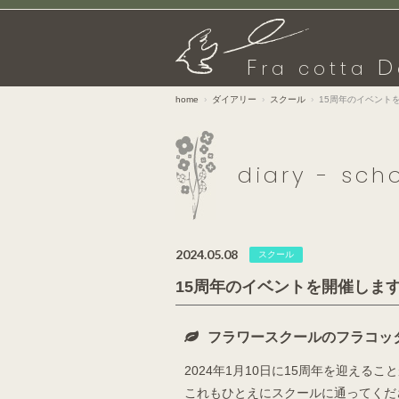
F
D
ra cotta
home
ダイアリー
スクール
15周年のイベントを
diary - sch
2024.05.08
スクール
15周年のイベントを開催します
フラワースクールのフラコッ
2024年1月10日に15周年を迎える
これもひとえにスクールに通ってくだ