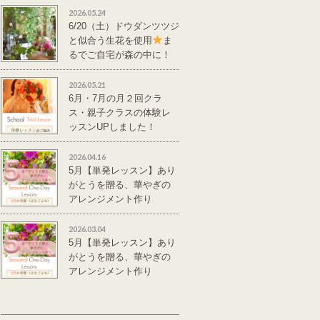
2026.05.24
6/20（土）ドウダンツツジ
と似合う生花を使用
ま
るでご自宅が森の中に！
単発レッスンのご案
内
2026.05.21
6月・7月の月２回クラ
ス・親子クラスの体験レ
ッスンUPしました！
2026.04.16
5月【単発レッスン】あり
がとうを贈る、華やぎの
アレンジメント作り
2026.03.04
5月【単発レッスン】あり
がとうを贈る、華やぎの
アレンジメント作り