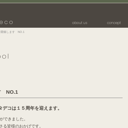
eco
about us
concept
開催します NO.1
ool
 NO.1
タデコは１５周年を迎えます。
ことができました。
さる皆様のおかげです。