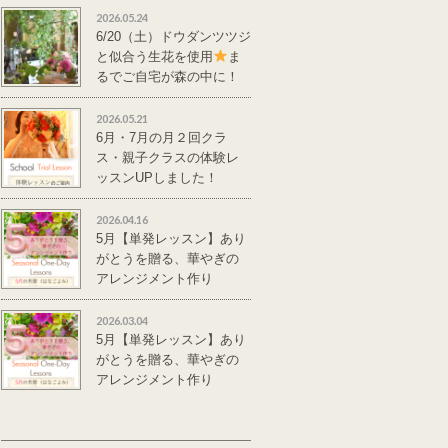
2026.05.24
6/20（土）ドウダンツツジ
と似合う生花を使用
ま
るでご自宅が森の中に！
単発レッスンのご案
内
2026.05.21
6月・7月の月２回クラ
ス・親子クラスの体験レ
ッスンUPしました！
2026.04.16
5月【単発レッスン】あり
がとうを贈る、華やぎの
アレンジメント作り
2026.03.04
5月【単発レッスン】あり
がとうを贈る、華やぎの
アレンジメント作り