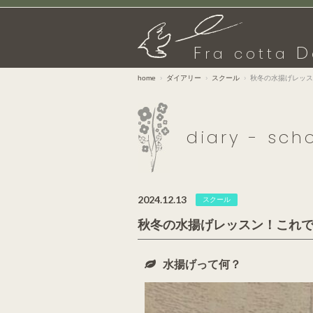
F
D
ra cotta
home
ダイアリー
スクール
秋冬の水揚げレッス
diary - sch
2024.12.13
スクール
秋冬の水揚げレッスン！これ
水揚げって何？