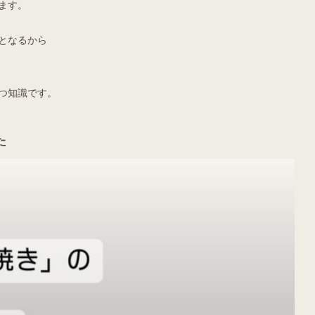
ます。
となるから
つ知識です。
た