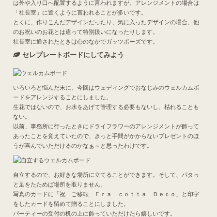
は外や入り口へ配置するように言われますが、アレンジメントの場合は
「社長室」に置くように言われることが多いです。
とくに、作りこんだデザインだったり、気に入ったデザインの場合、他
のお祝いのお花とは違って特別扱いになったりします。
社長室に通されたときは心のなかでガッツポーズです。
セレブレートボードにしてみよう
いろいろと悩んだ末に、今回はウェディングでおなじみのウェルカムボ
ードをアレンジすることにしました。
生花ではないので、お水をあげて管理する必要もないし、枯れることも
ない。
以前、事務所に行ったときにドライフラワーのアレンジメントが飾って
あったことを覚えていたので、きっと手間がかからないプレゼントのほ
うが喜んでいただけるのかなぁ～と思ったわけです。
自立するので、お好きな場所に立てることができます。そして、パタっ
と足をたためば場所を取りません。
写真のカードに「祝 ご移転 Ｆｒａ ｃｏｔｔａ Ｄｅｃｏ」と印字
をしたカードを留めて贈ることにしました。
パーティーの受付の机の上に飾っていただけたら嬉しいです。