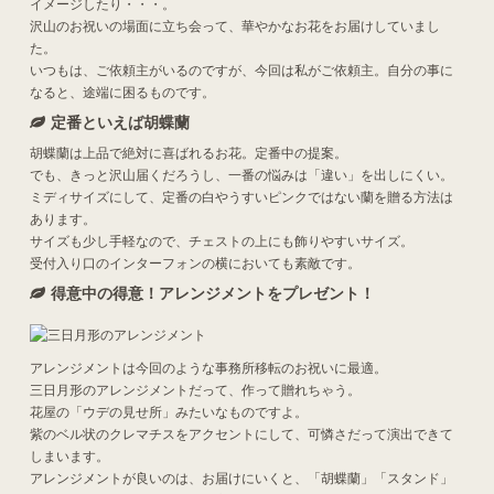
イメージしたり・・・。
沢山のお祝いの場面に立ち会って、華やかなお花をお届けしていまし
た。
いつもは、ご依頼主がいるのですが、今回は私がご依頼主。自分の事に
なると、途端に困るものです。
定番といえば胡蝶蘭
胡蝶蘭は上品で絶対に喜ばれるお花。定番中の提案。
でも、きっと沢山届くだろうし、一番の悩みは「違い」を出しにくい。
ミディサイズにして、定番の白やうすいピンクではない蘭を贈る方法は
あります。
サイズも少し手軽なので、チェストの上にも飾りやすいサイズ。
受付入り口のインターフォンの横においても素敵です。
得意中の得意！アレンジメントをプレゼント！
アレンジメントは今回のような事務所移転のお祝いに最適。
三日月形のアレンジメントだって、作って贈れちゃう。
花屋の「ウデの見せ所」みたいなものですよ。
紫のベル状のクレマチスをアクセントにして、可憐さだって演出できて
しまいます。
アレンジメントが良いのは、お届けにいくと、「胡蝶蘭」「スタンド」