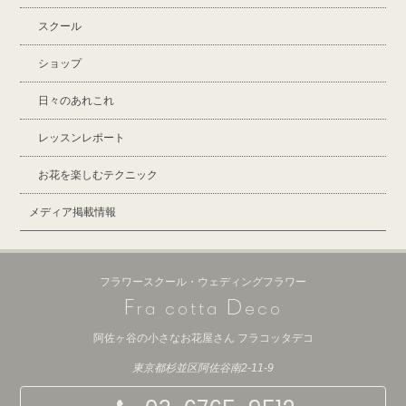
スクール
ショップ
日々のあれこれ
レッスンレポート
お花を楽しむテクニック
メディア掲載情報
フラワースクール・ウェディングフラワー
F
D
ra cotta
eco
阿佐ヶ谷の小さなお花屋さん フラコッタデコ
東京都杉並区阿佐谷南2-11-9