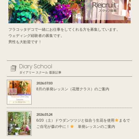
フラコッタデコで一緒にお仕事をしてくれる方を募集しています。
ウェディング経験者の募集です。
男性も大歓迎です！
Diary School
ダイアリー スクール 最新記事
2026.07.03
8月の単発レッスン（花暦クラス）のご案内
2026.05.24
6/20（土）ドウダンツツジと似合う生花を使用
まるで
ご自宅が森の中に！
単発レッスンのご案内