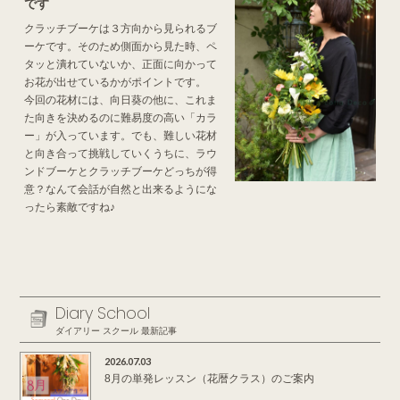
です
クラッチブーケは３方向から見られるブ
ーケです。そのため側面から見た時、ペ
タッと潰れていないか、正面に向かって
お花が出せているかがポイントです。
今回の花材には、向日葵の他に、これま
た向きを決めるのに難易度の高い「カラ
ー」が入っています。でも、難しい花材
と向き合って挑戦していくうちに、ラウ
ンドブーケとクラッチブーケどっちが得
意？なんて会話が自然と出来るようにな
ったら素敵ですね♪
Diary School
ダイアリー スクール 最新記事
2026.07.03
8月の単発レッスン（花暦クラス）のご案内