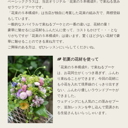
ベーシッククラスは、当店オリジナル「花束の５本構成®」で束ねる茎み
せラウンドブーケです。
「花束の５本構成®」は当店が独自に考案した花束の組み方で、商標登録
もしています。
一般的なスパイラルで束ねるブーケとの一番の違いは、花材の量！
豪華に魅せるには花材をふんだんに使って、コストもかけて・・・とな
りがちですが「花束の５本構成®」は違います。驚くほど少ない花材で豪
華に魅せることのできる束ね方です。
ご興味のある方は、ぜひレッスンにいらしてくださいね。
初夏の花材を使って
「花束の５本構成®」で束ねるブーケ
は、お花同士がくっつき過ぎず、ふんわ
り束ねることができます。今回の花材に
も小花を入れて境界線のくっきり出すぎ
ない、ふんわり優しいラウンドブーケが
できました。
ウェディングにも人気のこの茎みせブー
ケ、追加レッスンを申し込んで受講され
る生徒さんもいらっしゃいます。