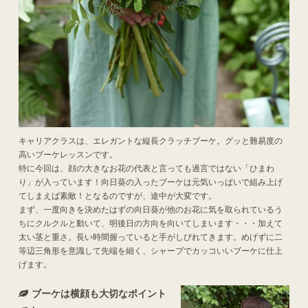
キャリアクラスは、エレガントな縦長クラッチブーケ。グッと難易度の
高いブーケレッスンです。
特に今回は、顔の大きなお花の代表と言っても過言ではない「ひまわ
り」が入っています！向日葵の入ったブーケは元気いっぱいで組み上げ
てしまえば素敵！となるのですが、途中が大変です。
まず、一度向きを決めたはずの向日葵が他のお花に気を取られているう
ちにクルクルと動いて、明後日の方向を向いてしまいます・・・加えて
太い茎と重さ。長い時間握っていると手がしびれてきます。めげずに二
等辺三角形を意識して先端を細く、シャープでカッコいいブーケに仕上
げます。
ブーケは横顔も大切なポイント