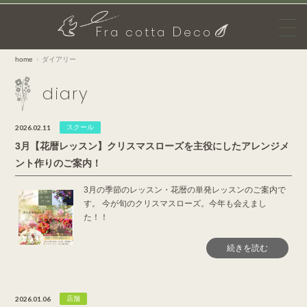
F
D
ra cotta
eco
home
ダイアリー
diary
2026.02.11
スクール
3月【花暦レッスン】クリスマスローズを主役にしたアレンジメ
ント作りのご案内！
3月の季節のレッスン・花暦の単発レッスンのご案内で
す。 今が旬のクリスマスローズ。今年も会えまし
た！！
続きを読む
2026.01.06
店舗