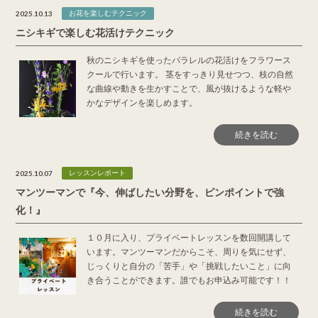
2025.10.13
お花を楽しむテクニック
ニシキギで楽しむ花活けテクニック
秋のニシキギを使ったパラレルの花活けをフラワース
クールで行います。 茎をすっきり見せつつ、枝の自然
な曲線や動きを生かすことで、風が抜けるような軽や
かなデザインを楽しめます。
続きを読む
2025.10.07
レッスンレポート
マンツーマンで『今、伸ばしたい分野を、ピンポイントで強
化！』
１０月に入り、プライベートレッスンを数回開講して
います。マンツーマンだからこそ、周りを気にせず、
じっくりと自分の「苦手」や「挑戦したいこと」に向
き合うことができます。誰でもお申込み可能です！！
続きを読む