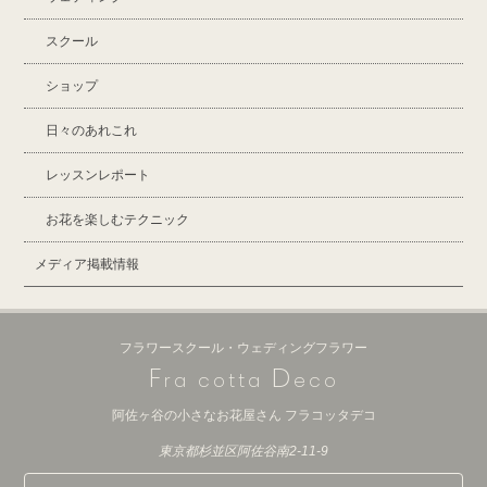
スクール
ショップ
日々のあれこれ
レッスンレポート
お花を楽しむテクニック
メディア掲載情報
フラワースクール・ウェディングフラワー
F
D
ra cotta
eco
阿佐ヶ谷の小さなお花屋さん フラコッタデコ
東京都杉並区阿佐谷南2-11-9