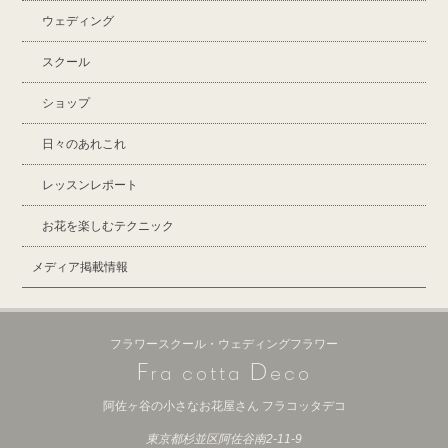
ウェディング
スクール
ショップ
日々のあれこれ
レッスンレポート
お花を楽しむテクニック
メディア掲載情報
フラワースクール・ウェディングフラワー
F
D
ra cotta
eco
阿佐ヶ谷の小さなお花屋さん フラコッタデコ
東京都杉並区阿佐谷南2-11-9