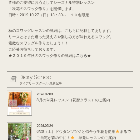
皆様のご要望にお応えしてシーズナル特別レッスン
「秋花のスワッグ作り」を開催します。
日時：2019.10.27（日）13：30～ １０名限定
秋のスワッグレッスンの詳細は、
こちら
に記載してあります。
リースとはまた違った見え方や楽しみ方が味わえるスワッグ。
素敵なスワッグを作りましょう！！
ご応募お待ちしております。
★２０１９年秋のスワッグ作りの詳細は
こちら
★
Diary School
ダイアリー スクール 最新記事
2026.07.03
8月の単発レッスン（花暦クラス）のご案内
2026.05.24
6/20（土）ドウダンツツジと似合う生花を使用
まるで
ご自宅が森の中に！
単発レッスンのご案内