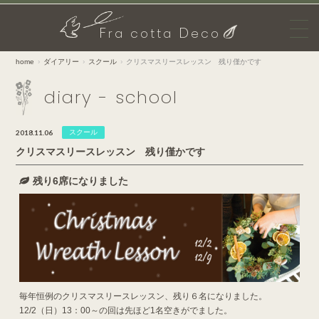
F
D
ra cotta
eco
home
ダイアリー
スクール
クリスマスリースレッスン 残り僅かです
diary - school
2018.11.06
スクール
クリスマスリースレッスン 残り僅かです
残り6席になりました
毎年恒例のクリスマスリースレッスン、残り６名になりました。
12/2（日）13：00～の回は先ほど1名空きがでました。