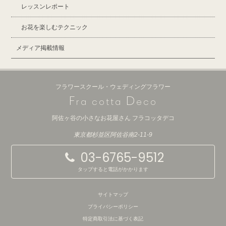
レッスンレポート
お花を楽しむテクニック
メディア掲載情報
フラワースクール・ウェディングフラワー
F
D
ra cotta
eco
阿佐ヶ谷の小さなお花屋さん フラコッタデコ
東京都杉並区阿佐谷南2-11-9
03-6765-9512
タップすると電話がかかります
サイトマップ
プライバシーポリシー
特定商取引法に基づく表記