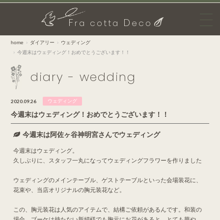
F
D
ra cotta
eco
home
ダイアリー
ウェディング
今週末はウェディング！おめでとうございます！！
diary - wedding
2020.09.26
ウェディング
今週末はウェディング！おめでとうございます！！
今週末は阿佐ヶ谷神明宮さんでウェディング
今週末はウェディング。
久しぶりに、スタッフ一丸になってウェディングフラワーを作りました
ウェディングのメインテーブル、ゲストテーブルといった会場装花に、
花束や、当店オリジナルの胸元装花など。
この、胸元装花は人気のアイテムで、結構ご依頼があるんです。和装の
場合、ブーケは持たない新婦様でも胸元にお花があると、とても華や