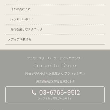
日々のあれこれ
レッスンレポート
お花を楽しむテクニック
メディア掲載情報
フラワースクール・ウェディングフラワー
F
D
ra cotta
eco
阿佐ヶ谷の小さなお花屋さん フラコッタデコ
東京都杉並区阿佐谷南2-11-9
03-6765-9512
タップすると電話がかかります