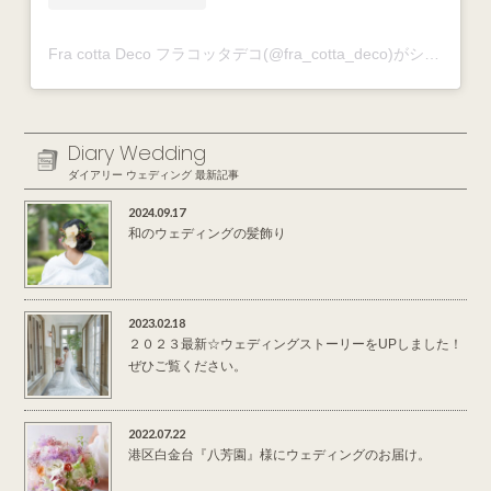
Fra cotta Deco フラコッタデコ(@fra_cotta_deco)がシェアした投稿
Diary Wedding
ダイアリー ウェディング 最新記事
2024.09.17
和のウェディングの髪飾り
2023.02.18
２０２３最新☆ウェディングストーリーをUPしました！
ぜひご覧ください。
2022.07.22
港区白金台『八芳園』様にウェディングのお届け。