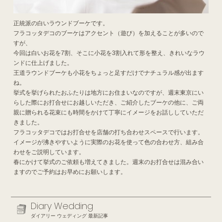
正統派の白いラウンドブーケです。
フラコッタデコのブーケはアクセント（遊び）を加えることが多いので
すが、
今回は白いお花を7割、そこに小花を3割入れて形を整え、きれいなラウ
ンドに仕上げました。
王道ラウンドブーケも小花をちょっと足すだけでナチュラル感が出ます
ね。
挙式を挙げられたおふたりは地方にお住まいなのですが、週末東京にい
らした際にお打合せにお越しいただき、ご紹介したブーケの他に、ご両
親に贈られる花束にも時間をかけて丁寧にイメージをお話ししていただ
きました。
フラコッタデコではお打合せを店舗の打ち合わせスペースで行います。
イメージが沸きやすいように実際のお花を使って色の合わせ方、組み合
わせをご説明しています。
春にかけて挙式のご依頼も増えてきました。週末のお打合せは混み合い
ますのでご予約はお早めにお願いします。
Diary Wedding
ダイアリー ウェディング 最新記事