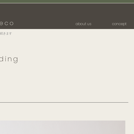
eco
about us
concept
続きます
ding