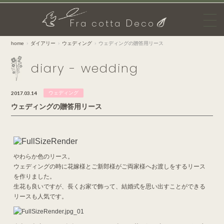
F
D
ra cotta
eco
home
ダイアリー
ウェディング
ウェディングの贈答用リース
diary - wedding
2017.03.14
ウェディング
ウェディングの贈答用リース
やわらか色のリース。
ウェディングの時に花嫁様とご新郎様がご両家様へお渡しをするリース
を作りました。
生花も良いですが、長くお家で飾って、結婚式を思い出すことができる
リースも人気です。