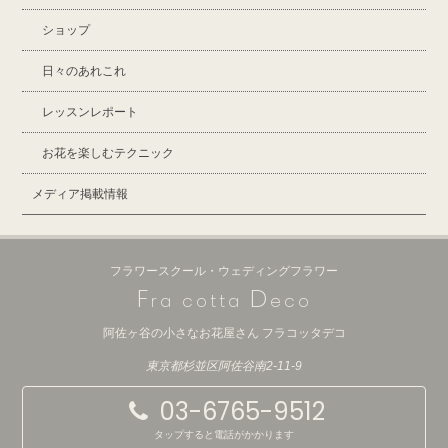
ショップ
日々のあれこれ
レッスンレポート
お花を楽しむテクニック
メディア掲載情報
フラワースクール・ウェディングフラワー
F
D
ra cotta
eco
阿佐ヶ谷の小さなお花屋さん フラコッタデコ
東京都杉並区阿佐谷南2-11-9
03-6765-9512
タップすると電話がかかります