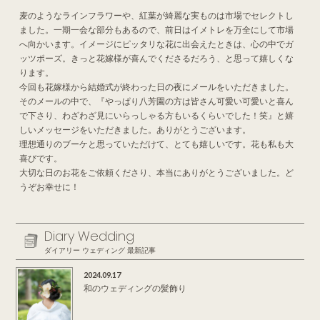
麦のようなラインフラワーや、紅葉が綺麗な実ものは市場でセレクトし
ました。一期一会な部分もあるので、前日はイメトレを万全にして市場
へ向かいます。イメージにピッタリな花に出会えたときは、心の中でガ
ッツポーズ。きっと花嫁様が喜んでくださるだろう、と思って嬉しくな
ります。
今回も花嫁様から結婚式が終わった日の夜にメールをいただきました。
そのメールの中で、『やっぱり八芳園の方は皆さん可愛い可愛いと喜ん
で下さり、わざわざ見にいらっしゃる方もいるくらいでした！笑』と嬉
しいメッセージをいただきました。ありがとうございます。
理想通りのブーケと思っていただけて、とても嬉しいです。花も私も大
喜びです。
大切な日のお花をご依頼くださり、本当にありがとうございました。ど
うぞお幸せに！
Diary Wedding
ダイアリー ウェディング 最新記事
2024.09.17
和のウェディングの髪飾り