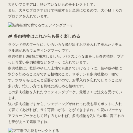
大きいプロテアは、咲いていないものをセレクトして。
また、大きなプロテアだけで構成すると単調になるので、大小ＭＩＸの
プロテアを入れています。
多肉植物はこれからも長く楽しめる
ラウンド型のブーケに、いろいろな飛び出すお花を入れて垂れたナチュ
ラル感があるウェディングブーケです。
多肉植物も3種類ご用意しました。バラのような形をした多肉植物、プク
っと可愛い多肉植物などをブーケに入れています。
多肉植物は、乾燥ややせた土地でも生きていけるように、葉や茎や根に
水分を貯めることができる植物のこと。サボテンも多肉植物の一種で
す。水やりもほとんど必要がないので、お手入れを忘れてしまうことが
多い方、忙しい方でも気軽に楽しめる植物です。
この多肉植物を入れたウェディングブーケ、最近よくご注文を受けてい
ます。
強い多肉植物ですから、ウェディングが終わった後も早くポットに入れ
て育ててあげれば、長く可愛いがることができますね。生花のブーケを
アフターブーケとして残す方もいれば、多肉植物を2人で大事に育てるの
も夢があって素敵ですね。