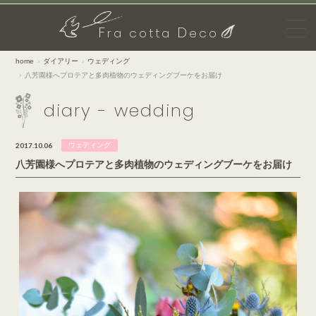
F
D
ra cotta
eco
home
ダイアリー
ウェディング
八芳園様へプロテアと多肉植物のウェディングブーケをお届け
diary - wedding
2017.10.06
ウェディング
八芳園様へプロテアと多肉植物のウェディングブーケをお届け