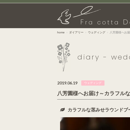
F
D
ra cotta
home
ダイアリー
ウェディング
八芳園様へお届
diary - wed
2019.06.19
ウェディング
八芳園様へお届け～カラフル
カラフルな茎みせラウンドブ