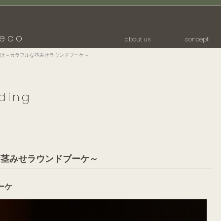
eco
about us
concept
け～カラフルな茎みせラウンドブーケ～
ding
な茎みせラウンドブーケ～
ーケ