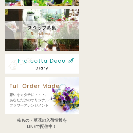
スタッフ募集
Recruitment
Fra cotta Deco
Diary
Full Order Made
想いをカタチに・・・。
あなただけのオリジナル
フラワーアレンジメント
枝もの・草花の入荷情報を
LINEで配信中！
↓↓↓