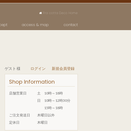
Fra cotta Deco Home
cept
access & map
contact
ゲスト 様
ログイン
新規会員登録
Shop Information
店舗営業日
土 10時～18時
日 10時～12時30分
15時～18時
ご注文発送日
木曜日以外
定休日
木曜日