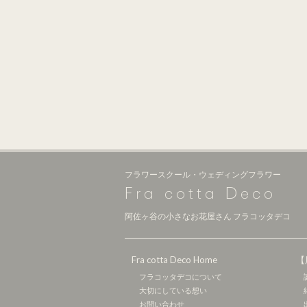
フラワースクール・ウェディングフラワー
F
D
ra cotta
eco
阿佐ヶ谷の小さなお花屋さん フラコッタデコ
Fra cotta Deco Home
【
フラコッタデコについて
大切にしている想い
お問い合わせ