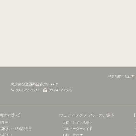
特定商取引法に基
東京都杉並区阿佐谷南2-11-9
03-6765-9512
03-6479-2673
用途で選ぶ】
ウェディングフラワーのご案内
誕生日
大切にしている想い
結婚祝い・結婚記念日
フルオーダーメイド
出産祝い
お打ち合わせ