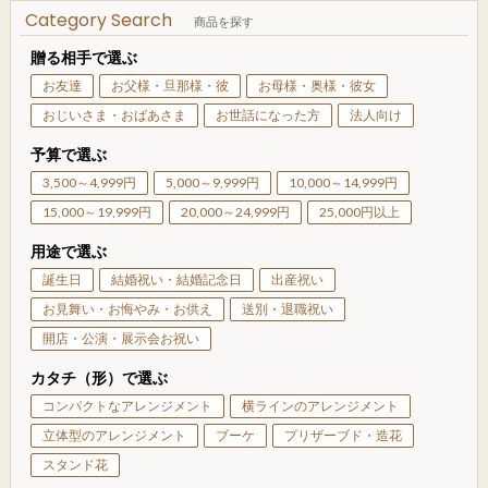
Category Search
商品を探す
贈る相手で選ぶ
お友達
お父様・旦那様・彼
お母様・奥様・彼女
おじいさま・おばあさま
お世話になった方
法人向け
予算で選ぶ
3,500～4,999円
5,000～9,999円
10,000～14,999円
15,000～19,999円
20,000～24,999円
25,000円以上
用途で選ぶ
誕生日
結婚祝い・結婚記念日
出産祝い
お見舞い・お悔やみ・お供え
送別・退職祝い
開店・公演・展示会お祝い
カタチ（形）で選ぶ
コンパクトなアレンジメント
横ラインのアレンジメント
立体型のアレンジメント
ブーケ
プリザーブド・造花
スタンド花