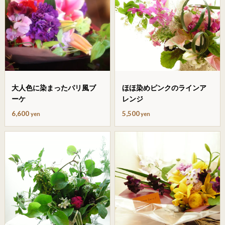
大人色に染まったパリ風ブ
ほほ染めピンクのラインア
ーケ
レンジ
6,600
5,500
yen
yen