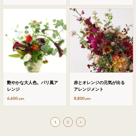
艶やかな大人色。パリ風ア
赤とオレンジの元気が出る
レンジ
アレンジメント
6,600
8,800
yen
yen
1
2