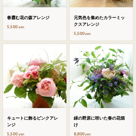
春霞む花の森アレンジ
元気色を集めたカラーミッ
クスアレンジ
5,500
yen
5,500
yen
キュートに飾るピンクアレ
緑の野原に咲いた春の花畑
ンジ
け
5,500
8,800
yen
yen