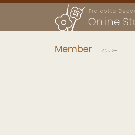
Fra cotta Deco
Online St
Member
メンバー