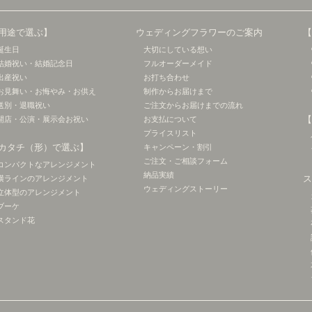
用途で選ぶ】
ウェディングフラワーのご案内
誕生日
大切にしている想い
結婚祝い・結婚記念日
フルオーダーメイド
出産祝い
お打ち合わせ
お見舞い・お悔やみ・お供え
制作からお届けまで
送別・退職祝い
ご注文からお届けまでの流れ
開店・公演・展示会お祝い
お支払について
プライスリスト
カタチ（形）で選ぶ】
キャンペーン・割引
ご注文・ご相談フォーム
コンパクトなアレンジメント
納品実績
横ラインのアレンジメント
ウェディングストーリー
立体型のアレンジメント
ブーケ
スタンド花