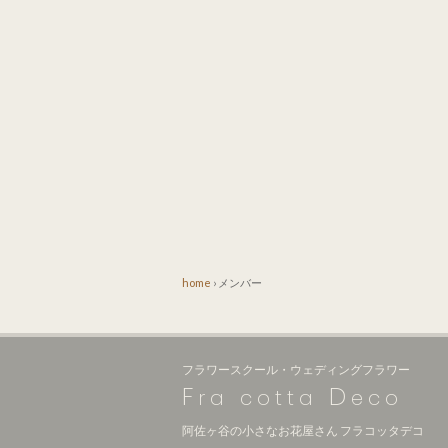
home
›
メンバー
フラワースクール・ウェディングフラワー
F
D
ra cotta
eco
阿佐ヶ谷の小さなお花屋さん フラコッタデコ