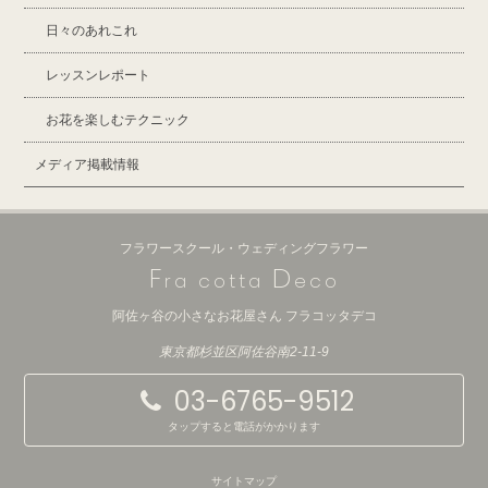
日々のあれこれ
レッスンレポート
お花を楽しむテクニック
メディア掲載情報
フラワースクール・ウェディングフラワー
F
D
ra cotta
eco
阿佐ヶ谷の小さなお花屋さん フラコッタデコ
東京都杉並区阿佐谷南2-11-9
03-6765-9512
タップすると電話がかかります
サイトマップ