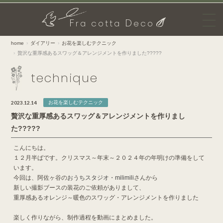
F
D
ra cotta
eco
home
ダイアリー
お花を楽しむテクニック
贅沢な重厚感あるスワッグ＆アレンジメントを作りました?????
technique
2023.12.14
お花を楽しむテクニック
贅沢な重厚感あるスワッグ＆アレンジメントを作りまし
た?????
こんにちは。
１２月半ばです。クリスマス～年末～２０２４年の年明けの準備をして
います。
今回は、阿佐ヶ谷の
おうちスタジオ・milimili
さんから
新しい撮影ブースの装花のご依頼がありまして、
重厚感あるオレンジ～暖色のスワッグ・アレンジメントを作りました
楽しく作りながら、制作過程を動画にまとめました。