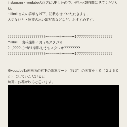
Instagram・youtubeの両方にUPしたので、ぜひ休憩時間に見てください
ね。
milimiliさんの詳細を以下、記載させていただきます。
大切なひと・家族の思い出写真などなど。おすすめです。
??????????????????✼••┈┈┈┈••✼••┈┈┈┈••✼??????????????????
milimili 出張撮影／おうちスタジオ
? ⸒⸒???? ◡̈︎*出張撮影/おうちスタジオ????????
??????????????????✼••┈┈┈┈••✼••┈┈┈┈••✼??????????????????
※youtube動画画面の右下の歯車マーク（設定）の画質を４Ｋ（２１６０
ｐ）にしていただけると
綺麗にお花が映ると思います。